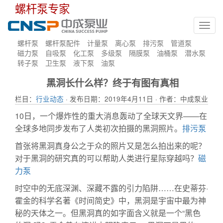
螺杆泵专家
Toggl
navig
螺杆泵
螺杆泵配件
计量泵
离心泵
排污泵
管道泵
磁力泵
自吸泵
化工泵
多级泵
隔膜泵
油桶泵
潜水泵
转子泵
卫生泵
液下泵
油泵
黑洞长什么样？终于有图有真相
栏目：
行业动态
· 发布日期：2019年4月11日 · 作者：中成泵业
10日，一个爆炸性的重大消息轰动了全球天文界——在
全球多地同步发布了人类初次拍摄的黑洞照片。
排污泵
首张将黑洞真身公之于众的照片又是怎么拍出来的呢？
对于黑洞的研究真的可以帮助人类进行星际穿越吗？
磁
力泵
时空中的无底深渊、深藏不露的引力陷阱……在史蒂芬·
霍金的科学名著《时间简史》中，黑洞是宇宙中最为神
秘的天体之一。但黑洞真的如字面含义就是一个“黑色