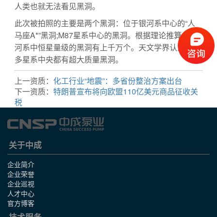
人类也就无法看见黑洞。
此次被拍照的主要是两个黑洞：位于银河系中心的“人
马座A*”黑洞;M87星系中心的黑洞。根据理论推算，银
河系中恒星量级的黑洞有上千万个。天文学界认为，许
多星系中央都有超大质量黑洞。
上一资质：
化工行业“地震”：多省份整治方案出台
下一资质：
特朗普宣布将向欧盟110亿美元商品征收关
税
关于中成
企业简介
企业荣誉
企业巡视
人才中心
官方博客