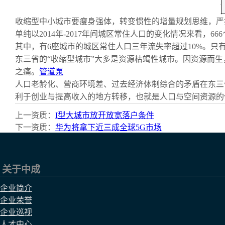
收缩型中小城市要瘦身强体，转变惯性的增量规划思维，严
单纯以2014年-2017年间城区常住人口的变化情况来看，6
其中，有6座城市的城区常住人口三年流失率超过10%。只
东三省的“收缩型城市”大多是资源枯竭性城市。因资源而
之痛。
管道泵
人口老龄化、营商环境差、过去经济体制综合的矛盾在东三
利于创业与提高收入的地方转移，也就是人口与空间资源的
上一资质：
I型大城市放开放宽落户条件
下一资质：
华为将拿下近三成全球5G市场
关于中成
企业简介
企业荣誉
企业巡视
人才中心