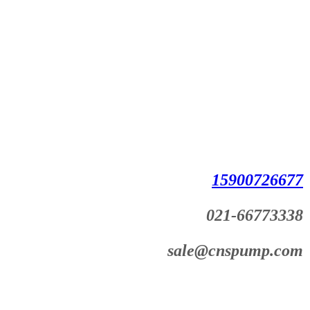
15900726677
021-66773338
sale@cnspump.com