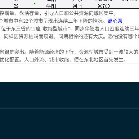
控增量、盘活存量，引导人口和公共资源向城区集中。
66个城市中有22个城市呈现出连续三年下降的情况。
离心泵
有位于东三省的12座“收缩型城市”，同步伴随着人口密度连续三
生，同样因资源枯竭而衰退。同病相怜的还有大庆。恐怕没有哪
省很是突出。随着能源经济的下行，资源型城市受到一波较大的
优化配置。人口外流、城市收缩，便在东北地区首先发生。