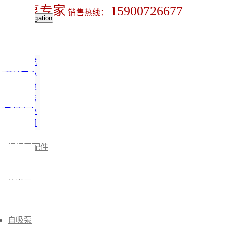
螺杆泵专家
15900726677
销售热线：
Toggle navigation
首页
关于中成
产品中心
水泵视频
技术服务
新闻中心
联系我们
螺杆泵
螺杆泵配件
计量泵
离心泵
管道泵
排污泵
磁力泵
自吸泵