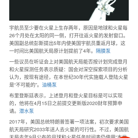
宇航员至少要在火星上生存两年，原因是地球和火星每
26个月处在太阳的同一侧，打开往返火星的发射窗口。
美国副总统彭斯提出5年内使美国宇航员重返月球，这
一时间比美国航天局原计划提前了4年。
隔膜泵
一些议员在听证会上对美国航天局能否按计划完成登月
和火星探测任务表示质疑：国会对深空探索项目的分析
认为，按现有途径，在本世纪30年代实施载人登陆火星
是“不可能的”。
油桶泵
布里登斯廷表示，上述登月和登火星目标是可以实现
的，他将在4月15日之前提交更新版2020财年预算申
请。
潜水泵
2017年，美国总统特朗普签署一项法案，初次要求美国
航天局研究2033年送人去火星的可行性。不过，美国航
天局去年9月公布的月球和火星任务时间表仍使用“本世