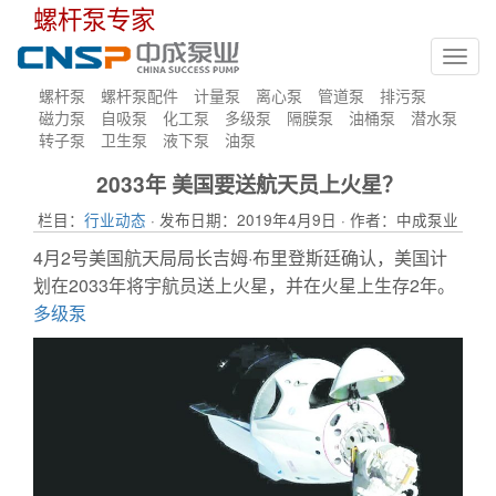
螺杆泵专家
Toggl
navig
螺杆泵
螺杆泵配件
计量泵
离心泵
管道泵
排污泵
磁力泵
自吸泵
化工泵
多级泵
隔膜泵
油桶泵
潜水泵
转子泵
卫生泵
液下泵
油泵
2033年 美国要送航天员上火星？
栏目：
行业动态
· 发布日期：2019年4月9日 · 作者：中成泵业
4月2号美国航天局局长吉姆·布里登斯廷确认，美国计
划在2033年将宇航员送上火星，并在火星上生存2年。
多级泵