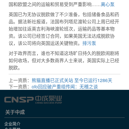
国和欧盟之间的运输和贸易受到严重影响……
离心泵
英国已为无协议脱欧做了不少准备，包括储备食品和药
品。据法新社报道，法国布列塔尼渡轮公司上周已经开
始增加往返英吉利海峡渡轮班次，运输药品等基本物
资。该公司已经签订合同，如果英国无法达成脱欧协
议，该公司将向英国运送关键物资。
排污泵
对于政界而言，谁也不知道这场旷日持久的脱欧闹剧将
如何收场，但对大多数商界人士来说，英国实际上已经
脱欧。
上一资质：
熊猫直播已正式关站 至今已运行1286天
下一资质：
ofo回应破产重组传闻：无稽之谈
关于中成
企业简介