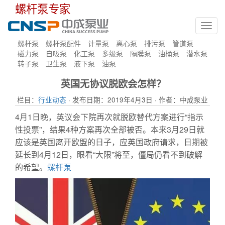
螺杆泵专家
Toggl
navig
螺杆泵
螺杆泵配件
计量泵
离心泵
排污泵
管道泵
磁力泵
自吸泵
化工泵
多级泵
隔膜泵
油桶泵
潜水泵
转子泵
卫生泵
液下泵
油泵
英国无协议脱欧会怎样？
栏目：
行业动态
· 发布日期：2019年4月3日 · 作者：中成泵业
4月1日晚，英议会下院再次就脱欧替代方案进行“指示
性投票”，结果4种方案再次全部被否。本来3月29日就
应该是英国离开欧盟的日子，应英国政府请求，日期被
延长到4月12日，眼看“大限”将至，僵局仍看不到破解
的希望。
螺杆泵