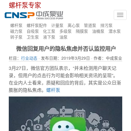
螺杆泵专家
Toggl
navig
螺杆泵
螺杆泵配件
计量泵
离心泵
管道泵
排污泵
磁力泵
自吸泵
化工泵
多级泵
隔膜泵
油桶泵
潜水泵
转子泵
卫生泵
液下泵
油泵
微信回复用户的隐私焦虑并否认监控用户
栏目：
行业动态
· 发布日期：2019年3月29日 · 作者：中成泵业
3月27日，微信官方团队表示，“并未检测用户聊天记
录，但用户的点击行为可能会影响相关资讯的呈现”。
在业内人士看来，质疑和回应的背后，其实是公众日渐
膨胀的隐私焦虑。
螺杆泵