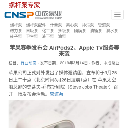
螺杆泵专家
Toggl
navig
螺杆泵
螺杆泵配件
计量泵
离心泵
排污泵
管道泵
磁力泵
自吸泵
化工泵
多级泵
隔膜泵
油桶泵
潜水泵
转子泵
卫生泵
液下泵
油泵
苹果春季发布会 AirPods2、Apple TV服务等
来袭
栏目：
行业动态
· 发布日期：2019年3月14日 · 作者：中成泵业
苹果公司正式对外发出了媒体邀请函，宣布将于3月25
日上午十点（北京时间3月26日凌晨1点）在 苹果太空
船总部的史蒂夫-乔布斯剧院（Steve Jobs Theater）召
开一场发布会活动。
管道泵