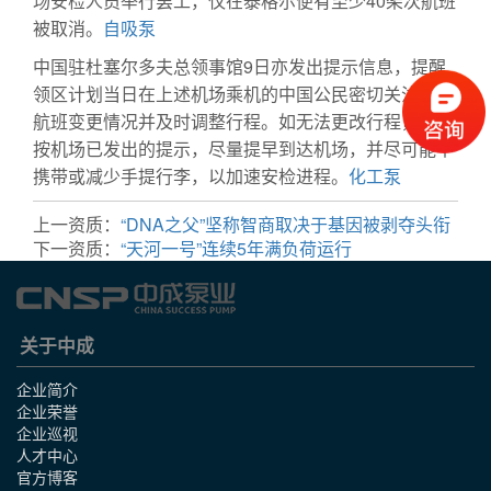
场安检人员举行罢工，仅在泰格尔便有至少40架次航班
被取消。
自吸泵
中国驻杜塞尔多夫总领事馆9日亦发出提示信息，提醒
领区计划当日在上述机场乘机的中国公民密切关注所乘
航班变更情况并及时调整行程。如无法更改行程，建议
按机场已发出的提示，尽量提早到达机场，并尽可能不
携带或减少手提行李，以加速安检进程。
化工泵
上一资质：
“DNA之父”坚称智商取决于基因被剥夺头衔
下一资质：
“天河一号”连续5年满负荷运行
关于中成
企业简介
企业荣誉
企业巡视
人才中心
官方博客