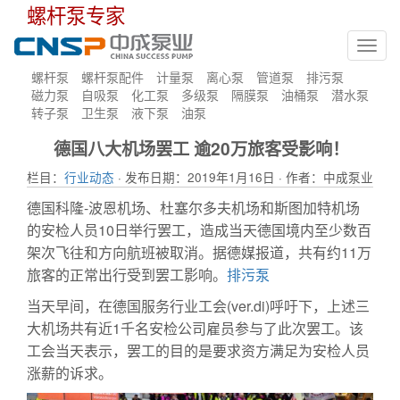
螺杆泵专家
Toggl
navig
螺杆泵
螺杆泵配件
计量泵
离心泵
管道泵
排污泵
磁力泵
自吸泵
化工泵
多级泵
隔膜泵
油桶泵
潜水泵
转子泵
卫生泵
液下泵
油泵
德国八大机场罢工 逾20万旅客受影响！
栏目：
行业动态
· 发布日期：2019年1月16日 · 作者：中成泵业
德国科隆-波恩机场、杜塞尔多夫机场和斯图加特机场
的安检人员10日举行罢工，造成当天德国境内至少数百
架次飞往和方向航班被取消。据德媒报道，共有约11万
旅客的正常出行受到罢工影响。
排污泵
当天早间，在德国服务行业工会(ver.di)呼吁下，上述三
大机场共有近1千名安检公司雇员参与了此次罢工。该
工会当天表示，罢工的目的是要求资方满足为安检人员
涨薪的诉求。