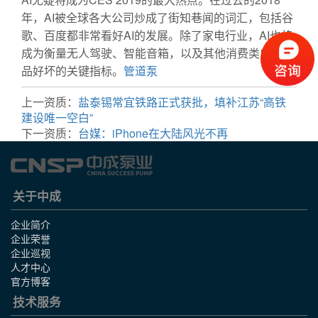
年，AI被全球各大公司炒成了街知巷闻的词汇，包括谷
歌、百度都非常看好AI的发展。除了家电行业，AI也将
成为衡量无人驾驶、智能音箱，以及其他消费类电子产
品好坏的关键指标。
管道泵
上一资质：
盐泰锡常宜铁路正式获批，填补江苏“高铁
建设唯一空白”
下一资质：
台媒：iPhone在大陆风光不再
关于中成
企业简介
企业荣誉
企业巡视
人才中心
官方博客
技术服务