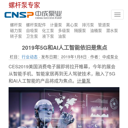
螺杆泵专家
Toggl
navig
螺杆泵
螺杆泵配件
计量泵
离心泵
排污泵
管道泵
磁力泵
自吸泵
化工泵
多级泵
隔膜泵
油桶泵
潜水泵
转子泵
卫生泵
液下泵
油泵
2019年5G和AI人工智能依旧是焦点
栏目：
行业动态
· 发布日期：2019年1月8日 · 作者：中成泵业
CES2019美国消费电子展即将拉开帷幕，今年的展会
从智能手机、智能家居再到无人驾驶技术，融入了5G
和AI人工智能的产品将成为焦点。
计量泵