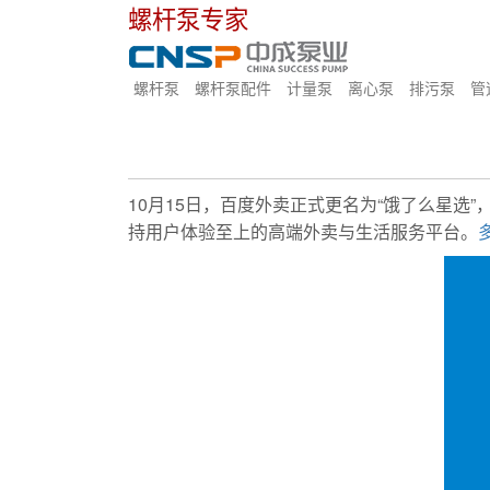
螺杆泵专家
螺杆泵
螺杆泵配件
计量泵
离心泵
排污泵
管
10月15日，百度外卖正式更名为“饿了么星
持用户体验至上的高端外卖与生活服务平台。