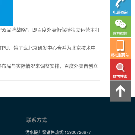
了“双品牌战略”，即百度外卖仍保持独立运营主打
TPU、饿了么北京研发中心合并为北京技术中
略布局与实际情况来调整安排，百度外卖自创立
联系方式
污水提升泵销售热线:
15900726677