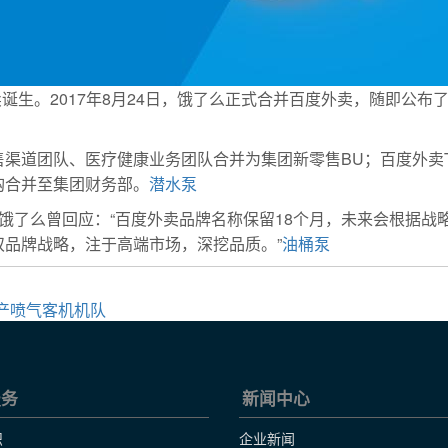
卖诞生。2017年8月24日，饿了么正式合并百度外卖，随即公布
渠道团队、医疗健康业务团队合并为集团新零售BU；百度外卖
购合并至集团财务部。
潜水泵
饿了么曾回应：“百度外卖品牌名称保留18个月，未来会根据战
品牌战略，注于高端市场，深挖品质。”
油桶泵
国产喷气客机机队
服务
新闻中心
识
企业新闻