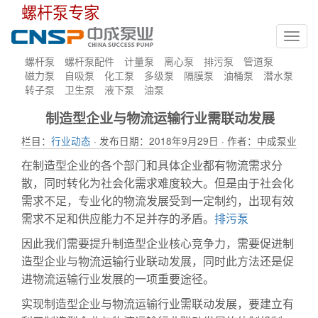
螺杆泵专家
Toggl
navig
螺杆泵
螺杆泵配件
计量泵
离心泵
排污泵
管道泵
磁力泵
自吸泵
化工泵
多级泵
隔膜泵
油桶泵
潜水泵
转子泵
卫生泵
液下泵
油泵
制造型企业与物流运输行业需联动发展
栏目：
行业动态
· 发布日期：2018年9月29日 · 作者：中成泵业
在制造型企业的各个部门和具体企业都有物流需求分
散，同时转化为社会化需求难度较大。但是由于社会化
需求不足，专业化的物流发展受到一定制约，出现有效
需求不足和供应能力不足并存的矛盾。
排污泵
因此我们需要提升制造型企业核心竞争力，需要促进制
造型企业与物流运输行业联动发展，同时此方法还是促
进物流运输行业发展的一项重要途径。
实现制造型企业与物流运输行业需联动发展，要建立有