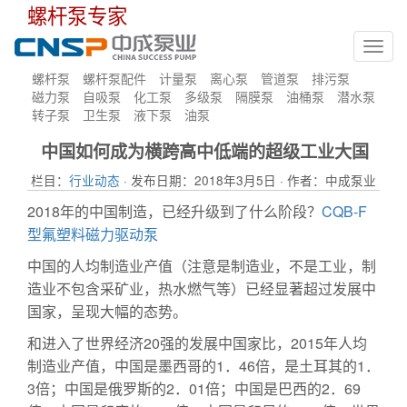
螺杆泵专家
Toggl
navig
螺杆泵
螺杆泵配件
计量泵
离心泵
管道泵
排污泵
磁力泵
自吸泵
化工泵
多级泵
隔膜泵
油桶泵
潜水泵
转子泵
卫生泵
液下泵
油泵
中国如何成为横跨高中低端的超级工业大国
栏目：
行业动态
· 发布日期：2018年3月5日 · 作者：中成泵业
2018年的中国制造，已经升级到了什么阶段？
CQB-F
型氟塑料磁力驱动泵
中国的人均制造业产值（注意是制造业，不是工业，制
造业不包含采矿业，热水燃气等）已经显著超过发展中
国家，呈现大幅的态势。
和进入了世界经济20强的发展中国家比，2015年人均
制造业产值，中国是墨西哥的1．46倍，是土耳其的1．
3倍；中国是俄罗斯的2．01倍；中国是巴西的2．69