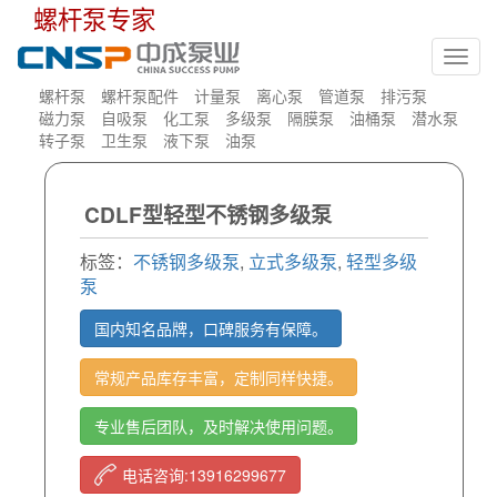
螺杆泵专家
Toggl
navig
螺杆泵
螺杆泵配件
计量泵
离心泵
管道泵
排污泵
磁力泵
自吸泵
化工泵
多级泵
隔膜泵
油桶泵
潜水泵
转子泵
卫生泵
液下泵
油泵
CDLF型轻型不锈钢多级泵
标签：
不锈钢多级泵
,
立式多级泵
,
轻型多级
泵
国内知名品牌，口碑服务有保障。
常规产品库存丰富，定制同样快捷。
专业售后团队，及时解决使用问题。
电话咨询:13916299677