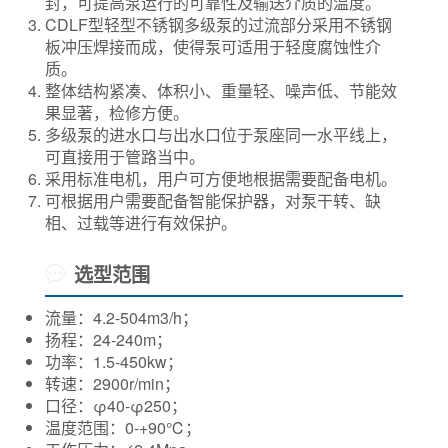
封，可提高泵运行的可靠性及输送介质的温度。
CDLF型轻型不锈钢多级泵的过流部分采用不锈钢
板冲压焊接而成，使得泵可适用于轻度腐蚀性介
质。
整体结构紧凑、体积小、重量轻、噪声低、节能效
果显著，检修方便。
多级泵的进水口与出水口位于泵座同一水平线上，
可直接用于管路当中。
采用标准电机，用户可方便地根据需要配备电机。
可根据用户需要配备智能保护器，对泵干转、缺
相、过载等进行有效保护。
选型范围
流量：4.2-504m3/h；
扬程：24-240m；
功率：1.5-450kw；
转速：2900r/min；
口径：φ40-φ250；
温度范围：0-+90℃；