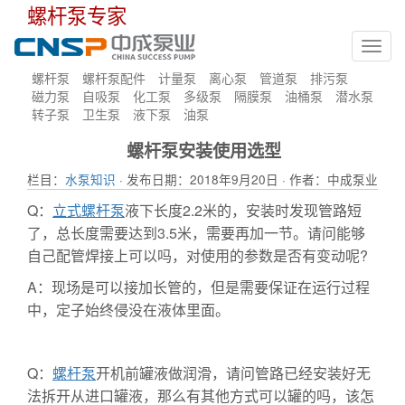
螺杆泵专家
Toggl
navig
螺杆泵
螺杆泵配件
计量泵
离心泵
管道泵
排污泵
磁力泵
自吸泵
化工泵
多级泵
隔膜泵
油桶泵
潜水泵
转子泵
卫生泵
液下泵
油泵
螺杆泵安装使用选型
栏目：
水泵知识
· 发布日期：2018年9月20日 · 作者：中成泵业
Q：
立式螺杆泵
液下长度2.2米的，安装时发现管路短
了，总长度需要达到3.5米，需要再加一节。请问能够
自己配管焊接上可以吗，对使用的参数是否有变动呢?
A：现场是可以接加长管的，但是需要保证在运行过程
中，定子始终侵没在液体里面。
Q：
螺杆泵
开机前罐液做润滑，请问管路已经安装好无
法拆开从进口罐液，那么有其他方式可以罐的吗，该怎